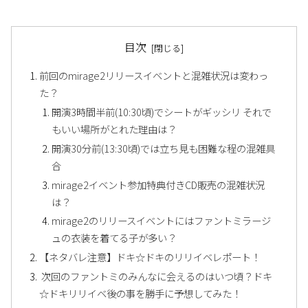
目次
前回のmirage2リリースイベントと混雑状況は変わっ
た？
開演3時間半前(10:30頃)でシートがギッシリ それで
もいい場所がとれた理由は？
開演30分前(13:30頃)では立ち見も困難な程の混雑具
合
mirage2イベント参加特典付きCD販売の混雑状況
は？
mirage2のリリースイベントにはファントミラージ
ュの衣装を着てる子が多い？
【ネタバレ注意】ドキ☆ドキのリリイベレポート！
次回のファントミのみんなに会えるのはいつ頃？ドキ
☆ドキリリイベ後の事を勝手に予想してみた！