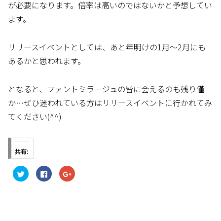
が必要になります。倍率は高いのではないかと予想してい
ます。
リリースイベントとしては、あと年明けの1月～2月にも
あるかと思われます。
となると、ファントミラージュの皆に会えるのも残り僅
か…ぜひ迷われている方はリリースイベントに行かれてみ
てください(^^)
共有:
ク
F
ク
リ
a
リ
ッ
c
ッ
ク
e
ク
し
b
し
て
o
て
T
o
G
w
k
o
i
で
o