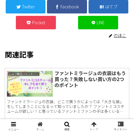
Twitter
Facebook
はてブ
Pocket
LINE
のほこ
関連記事
ファントミラージュの衣装はもう
ひみつ戦士ファントミラージュ
買った？失敗しない買い方の2つ
のポイント
ファントミラージュの衣装、どこで買うかによっては「大きな損」
をしてしまうことになるって知っていましたか？ ファントミコスチ
ュームが欲しい！と思っているファントミファンの子は多くいると
思います。 しかし、メーカー希望小売価格税込7,538円と...
Girls2(ガールズガールズ)ダイジ
メニュー
ホーム
検索
トップ
サイドバー
Girls2(ガールズガールズ）