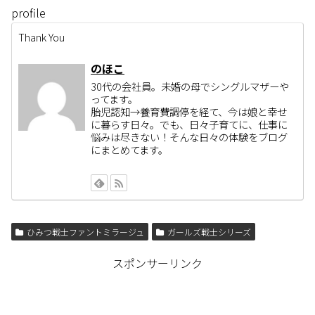
t
共
g
profile
t
有
l
e
す
e
r
る
+
Thank You
で
に
で
共
は
共
有
ク
有
(
リ
(
のほこ
新
ッ
新
し
ク
し
30代の会社員。未婚の母でシングルマザーや
い
し
い
ってます。
ウ
て
ウ
ィ
く
ィ
胎児認知→養育費調停を経て、今は娘と幸せ
ン
だ
ン
に暮らす日々。でも、日々子育てに、仕事に
ド
さ
ド
ウ
い
ウ
悩みは尽きない！そんな日々の体験をブログ
で
(
で
にまとめてます。
開
新
開
き
し
き
ま
い
ま
す
ウ
す
)
ィ
)
ン
ド
ウ
で
開
ひみつ戦士ファントミラージュ
ガールズ戦士シリーズ
き
ま
す
)
スポンサーリンク