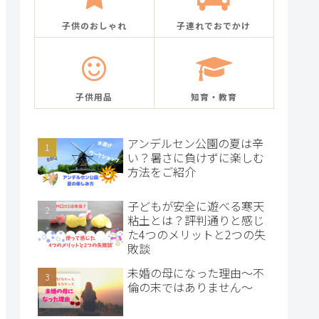
子供のおしゃれ
子連れでおでかけ
子供用品
知育・教育
アンデルセン公園の夏は辛
い？暑さに負けずに楽しむ
方法をご紹介
子どもが安全に遊べる寒天
粘土とは？評判通りと感じ
た4つのメリットと2つの失
敗談
未婚の母になった理由～不
倫の末ではありません～