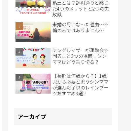
粘土とは？評判通りと感じ
た4つのメリットと2つの失
敗談
未婚の母になった理由～不
倫の末ではありません～
シングルマザーが運動会で
困ること3つの場面。シン
ママはどう乗り切る？
【長靴は何歳から？】1歳
児から必要と思うシンママ
が選んだ子供のレインブー
ツおすすめ3選！
アーカイブ