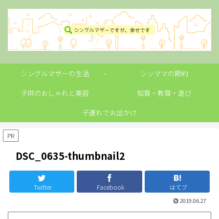
シングルマザーの生活
シンママの節約
子供のおしゃれと美容
知育・教育・遊び
子連れでお出かけ
PR
DSC_0635-thumbnail2
Twitter
Facebook
はてブ
2019.06.27