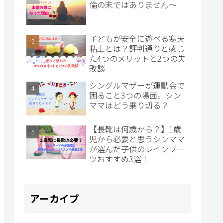
倫の末ではありません～
子どもが安全に遊べる寒天
粘土とは？評判通りと感じ
た4つのメリットと2つの失
敗談
シングルマザーが運動会で
困ること3つの場面。シン
ママはどう乗り切る？
【長靴は何歳から？】1歳
児から必要と思うシンママ
が選んだ子供のレインブー
ツおすすめ3選！
アーカイブ